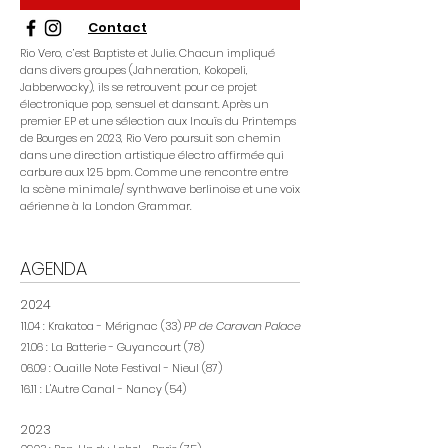
Contact
Rio Vero, c’est Baptiste et Julie. Chacun impliqué
dans divers groupes (Jahneration, Kokopeli,
Jabberwocky), ils se retrouvent pour ce projet
électronique pop, sensuel et dansant. Après un
premier EP et une sélection aux Inouïs du Printemps
de Bourges en 2023, Rio Vero poursuit son chemin
dans une direction artistique électro affirmée qui
carbure aux 125 bpm. Comme une rencontre entre
la scène minimale/ synthwave berlinoise et une voix
aérienne à la London Grammar.
AGENDA
2024
11.04 : Krakatoa - Mérignac (33)
PP de Caravan Palace
21.06 : La Batterie - Guyancourt (78)
06.09 : Ouaille Note Festival - Nieul (87)
16.11 : L'Autre Canal - Nancy (54)
2023