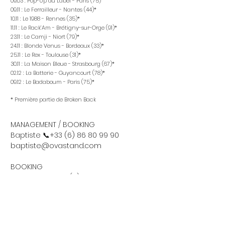
09.03 : Pop-Up du Label - Paris (75)
09.11 : Le Ferrailleur - Nantes (44)*
10.11 : Le 1988 - Rennes (35)*
11.11 : Le Rack’Am - Brétigny-sur-Orge (91)*
23.11 : Le Camji - Niort (79)*
24.11 : Blonde Venus - Bordeaux (33)*
25.11 : Le Rex - Toulouse (31)*
30.11 : La Maison Bleue - Strasbourg (67)*
02.12 : La Batterie - Guyancourt (78)*
09.12 : Le Badaboum - Paris (75)*
* Première partie de Broken Back
MANAGEMENT / BOOKING
Baptiste 📞+33 (6) 86 80 99 90
baptiste@ovastand.com
BOOKING
Théophile 📞+33 (6) 10 70 31 20
theophile@ovastand.com​​