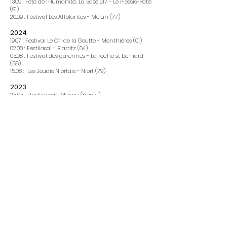
13.09 : Fête de l'Humanité, La Base 217 - Le Plessis-Pâté
(91)
20.09 : Festival Les Affolantes - Melun (77)
2024
19.07 : Festival Le Cri de la Goutte - Menthières (01)
02.08 : Festilasai - Biarritz (64)
03.08 : Festival des garennes - La roche st bernard
(56)
15.08 : Les Jeudis Niortais - Niort (79)
2023
25.03 : Undertown, Meyrin (Suisse)
10.06 : Loupoulo Festival - Rosières (07)
24.06 : Festival Rencontres et Racines - Audincourt
(25)
22.07 : Festival Terre de Coule
urs - St Ybars (09)
27.07 : Festival les Eclectik's - Sciez (74)
26.08 : Aoustock - Aouste-sur-Sye (26)
23.09 : Big Bag Festival - Bagnères-de-Bigorres (65)
28.09 : Gare St Sauveur - Lille (59
)
2022
11.06 : Aucard de Tours - Tours (37)
15.07 : Chauffer dans la Noirceur - Montmarin-sur-
Mer (50)
21.07 : Les jeudis de l'été - Poitiers (86)
23.07 : Lézard Vert - Saint Étienne de Fursac (23)
15.09 : Le Krakatoa - Bordeaux (33)
07.10 : Le Tamanoir - Gennevilliers (92)