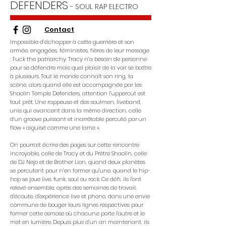
DEFENDERS
-
SOUL RAP ELECTRO
Contact
Impossible d’échapper à cette guerrière et son
armée, engagées, féministes, fières de leur message
: Fuck the patriarchy. Tracy n’a besoin de personne
pour se défendre mais quel plaisir de la voir se battre
à plusieurs. Tout le monde connaît son ring, la
scène, alors quand elle est accompagnée par les
Shaolin Temple Defenders, attention l’uppercut est
tout prêt. Une rappeuse et des soulmen, liveband,
unis qui avancent dans la même direction, celle
d’un groove puissant et inarrêtable percuté par un
flow « aiguisé comme une lame ».
On pourrait écrire des pages sur cette rencontre
incroyable, celle de Tracy et du Prêtre Shaolin, celle
de DJ Nejo et de Brother Lion, quand deux planètes
se percutent pour n’en former qu’une, quand le hip-
hop se joue live, funk, soul ou rock. Ce défi, ils l'ont
relevé ensemble, après des semaines de travail,
d'écoute, d'expérience live et phono, dans une envie
commune de bouger leurs lignes respectives pour
former cette osmose où chacun.e porte l'autre et le
met en lumière. Depuis plus d’un an maintenant, ils