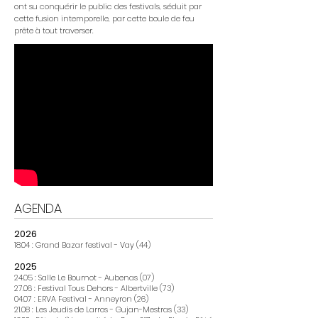
ont su conquérir le public des festivals, séduit par
cette fusion intemporelle, par cette boule de feu
prête à tout traverser.
AGENDA
2026
18.04 : Grand Bazar festival - Vay (44)
2025
24.05 : Salle Le Bournot - Aubenas (07)
27.06 : Festival Tous Dehors - Albertville (73)
04.07 : ERVA Festival - Anneyron (26)
21.08 : Les Jeudis de Larros - Gujan-Mestras (33)