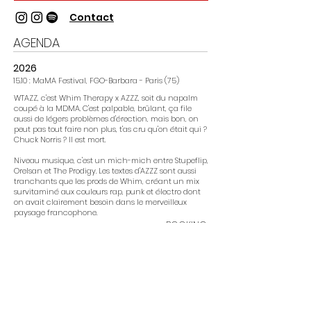
Contact
AGENDA
2026
15.10 : MaMA Festival, FGO-Barbara - Paris (75)
WTAZZ, c'est Whim Therapy x AZZZ, soit du napalm
coupé à la MDMA. C'est palpable, brûlant, ça file
aussi de légers problèmes d'érection, mais bon, on
peut pas tout faire non plus, t'as cru qu'on était qui ?
Chuck Norris ? Il est mort.
Niveau musique, c'est un mich-mich entre Stupeflip,
Orelsan et The Prodigy. Les textes d'AZZZ sont aussi
tranchants que les prods de Whim, créant un mix
survitaminé aux couleurs rap, punk et électro dont
on avait clairement besoin dans le merveilleux
paysage francophone.
BOOKING
Théophile 📞+33 (0)6.10.70.31.20
theo@ovastand.com