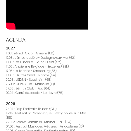
AGENDA
2027
11.03 : Zénith Club - Amiens (80)
12.03 : L'Embarcadère - Boulogne-sur-Mer (62)
13.03 : Les Fuseaux - Saint-Dizier (52)
14.03 : Ancienne Belgique - Bruxelles (BEL)
17.03 : La Laiterie - Strasbourg (67)
18.03 : L'Autre Canal - Nancy (54)
20.03 : L'ED&N - Sausheim (68)
25.03 : CEPAC Silo - Marseille (13)
27.03 : Zénith Club - Pau (64)
02.04 : Carré des docks - Le Havre (76)
2026
24.04 : Palp Festival - Bruson (CH)
15.05 : Festival La 7eme Vague - Bretignolles-sur-Mer
(85)
22.05 : Festival Jardin du Michel - Toul (54)
04.06 : Festival Musiques Métisses - Angoulême (16)
20.06 : Green River Valley Festival - Vains (50)