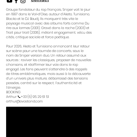
Groupe fondateur du rap français, Sniper voit le jour
en 1997 dans le Val‑d’Oise, autour d’Aketo, Tunisiano,
Blacko et le DJ Boudj. Ils marquent très vite le
paysage musical avec des albums forts comme Du
rire aux larmes (2001), Gravé dans la roche (2003) et
Trait pour trait (2006), mêlant engagement, vécu des
cités, critique sociale et force poétique.
Pour 2026, Aketo et Tunisiano annoncent leur retour
sur scène pour une tournée de concerts, sous le
nom de Sniper version duo. Un retour assumé aux
sources : raviver les classiques, proposer de nouvelles
chansons, et réaffirmer leur voix dans le rap
engagé. Les fans peuvent s’attendre à des rappels
de titres emblématiques, mais aussi à la découverte
d’un univers plus mature, débarrassé des tensions
passées, centré sur le respect, l’authenticité et
l’énergie.
BOOKING
Arthur 📞+33
(6) 95 29 61 51
arthur@ovastand.com