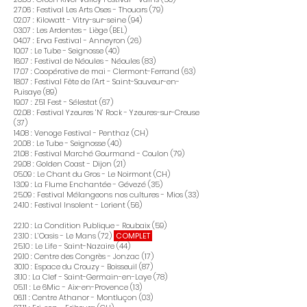
27.06 : Festival Les Arts Oses - Thouars (79)
02.07 : Kilowatt - Vitry-sur-seine (94)
03.07 : Les Ardentes - Liège (BEL)
04.07 : Erva Festival - Anneyron (26)
10.07 : Le Tube - Seignosse (40)
16.07 : Festival de Néoules - Néoules (83)
17.07 : Coopérative de mai - Clermont-Ferrand (63)
18.07 : Festival Fête de l'Art - Saint-Sauveur-en-
Puisaye (89)
19.07 : Z51 Fest - Sélestat (67)
02.08 : Festival Yzeures ’N’ Rock - Yzeures-sur-Creuse
(37)
14.08 : Venoge Festival - Penthaz (CH)
20.08 : Le Tube - Seignosse (40)
21.08 : Festival Marché Gourmand - Coulon (79)
29.08 : Golden Coast - Dijon (21)
05.09 : Le Chant du Gros - Le Noirmont (CH)
13.09 : La Flume Enchantée - Gévezé (35)
25.09 : Festival Mélangeons nos cultures - Mios (33)
24.10 : Festival Insolent - Lorient (56)
22.10 : La Condition Publique - Roubaix (59)
23.10 : L’Oasis - Le Mans (72)
COMPLET
25.10 : Le Life - Saint-Nazaire (44)
29.10 : Centre des Congrès - Jonzac (17)
30.10 : Espace du Crouzy - Boisseuil (87)
31.10 : La Clef - Saint-Germain-en-Laye (78)
05.11 : Le 6Mic - Aix-en-Provence (13)
06.11 : Centre Athanor - Montluçon (03)