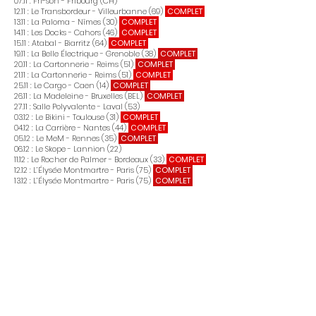
07.11 : Fri-son - Fribourg (CH)
12.11 : Le Transbordeur - Villeurbanne (69)
COMPLET
13.11 : La Paloma - Nîmes (30)
COMPLET
14.11 : Les Docks - Cahors (46)
COMPLET
15.11 : Atabal - Biarritz (64)
COMPLET
19.11 : La Belle Électrique - Grenoble (38)
COMPLET
20.11 : La Cartonnerie - Reims (51)
COMPLET
21.11 : La Cartonnerie - Reims (51)
COMPLET
25.11 : Le Cargo - Caen (14)
COMPLET
26.11 : La Madeleine - Bruxelles (BEL)
COMPLET
27.11 : Salle Polyvalente - Laval (53)
03.12 : Le Bikini - Toulouse (31)
COMPLET
04.12 : La Carrière - Nantes (44)
COMPLET
05.12 : Le MeM - Rennes (35)
COMPLET
06.12 : Le Skope - Lannion (22)
11.12 : Le Rocher de Palmer - Bordeaux (33)
COMPLET
12.12 : L’Élysée Montmartre - Paris (75)
COMPLET
13.12 : L’Élysée Montmartre - Paris (75)
COMPLET