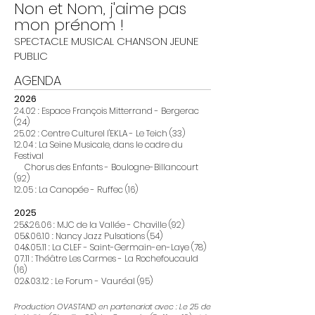
Non et Nom, j'aime pas
mon prénom !
SPECTACLE MUSICAL CHANSON JEUNE
PUBLIC
AGENDA
2026
24.02 : Espace François Mitterrand - Bergerac
(24)
25.02 : Centre Culturel l'EKLA - Le Teich (33)
12.04 : La Seine Musicale, dans le cadre du
Festival
Chorus des Enfants - Boulogne-Billancourt
(92)
12.05 : La Canopée - Ruffec (16)
2025
25&26.06 : MJC de la Vallée - Chaville (92)
05&06.10 : Nancy Jazz Pulsations (54)
04&05.11 : La CLEF - Saint-Germain-en-Laye (78)
07.11 : Théâtre Les Carmes - La Rochefoucauld
(16)
02&03.12 : Le Forum - Vauréal (95)
Production OVASTAND en partenariat avec : Le 25 de