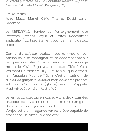
la Vallée (Chaville, 92), La Canopée (Ruffec, 16) et le
Centre Culturel E. Manet (Bergerac, 24)
De 6 à 12 ans
Avec Maud Martel, Célia Tritz et David Jarry-
Lacombe
Le S.R.P.D.R.P.N.E. (Service de Renseignement des
Prénoms Donnés Reçus et Portés Nécessitant
Explication) agit secrètement pour venir en aide aux
enfants.
Connu d’elles/d’eux seul.es, nous sommes à leur
service pour les renseigner et les accompagner sur
les questions liées à leurs prénoms : pourquoi je
m'appelle Kévin ? ça veut dire quoi Cléa ? C’est
vraiment un prénom Lilly ? J’aurais eu quelle tête si
je m’appelais Maurice ? Sam, c’est un prénom de
fille ou de garçon ? Pourquoi mon deuxième prénom
est celui d’un mort ? (gloups) Peut-on s’appeler
Vladimir et être né en Australie ?
Le temps du spectacle, nous suivrons deux journées
cruciales de la vie de cette agence secrète. Un grain
de sable va enrayer son fonctionnement routinier.
L’enjeu est clair : l’agence va-t-elle être capable de
changer aussi vite que la société ?