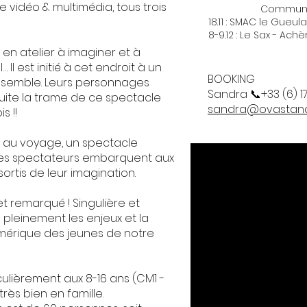
e vidéo & multimédia, tous trois
Communs - C
18.11 : SMAC le Gueul
8-9.12 : Le Sax - Achè
é en atelier à imaginer et à
l est initié à cet endroit à un
BOOKING
 ensemble. Leurs personnages
Sandra 📞+33 (6) 17
suite la trame de ce spectacle
sandra@ovastand.
s !!
n au voyage, un spectacle
 les spectateurs embarquent aux
 sortis de leur imagination.
t remarqué ! Singulière et
pleinement les enjeux et la
numérique des jeunes de notre
culièrement aux 8-16 ans (CM1 -
rès bien en famille.