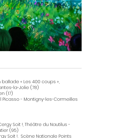
n ballade « Les 400 coups »,
es-la-Jolie (78)
en (17)
rel Picasso - Montigny-les-Cormeilles
 Cergy Soit !, Théâtre du Nautilus -
r (95)
ergy Soit !, Scène Nationale Points