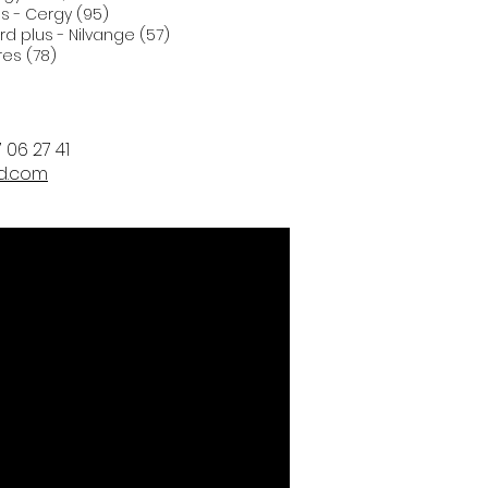
ergy (95)
ard plus - Nilvange (57)
res (78)
 06 27 41
com​​