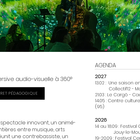
AGENDA
2027
sive audio-visuelle à 360°
13.02 : Une saison e
Collectif12 - Mant
VRET PÉDAGOGIQUE
21.03 : Le Cargö - Ca
14.05 : Centre cultu
(95)
2026
spectacle innovant, un animé-
14 au 18.09 : Festival
ntières entre musique, arts
Jouy-le-Moutie
l réunit une contrebassiste, un
19-20.09 : Festival C