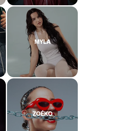
MYLA
ZOÉKO