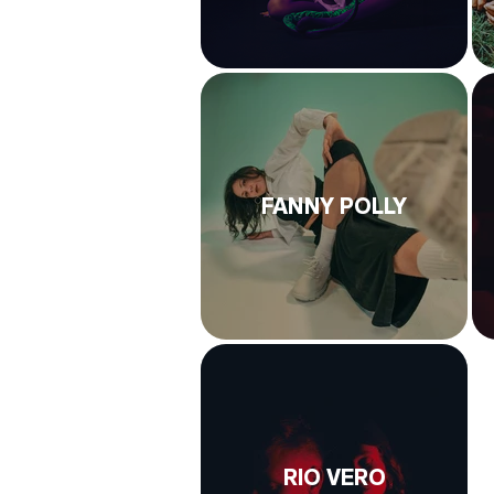
FANNY POLLY
RIO VERO