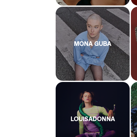
MONA GUBA
LOUISADONNA