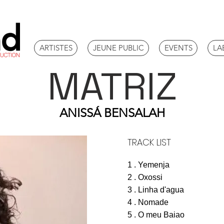
ARTISTES
JEUNE PUBLIC
EVENTS
LA
MATRIZ
ANISSÁ BENSALAH
TRACK LIST
1 . Yemenja
2 . Oxossi
3 . Linha d'agua
4 . Nomade
5 . O meu Baiao